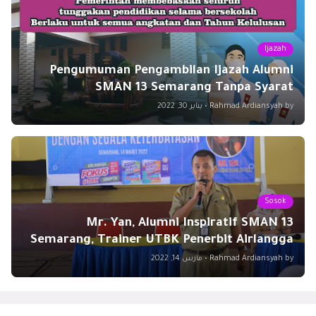
Ijazah
Pengumuman Pengambilan Ijazah Alumni
SMAN 13 Semarang Tanpa Syarat
by
Rahmad Ardiansyah
•
يناير 30, 2022
Sosok
Mr. Yan, Alumni Inspiratif SMAN 13
Semarang, Trainer UTBK Penerbit Airlangga
by
Rahmad Ardiansyah
•
مارس 14, 2022